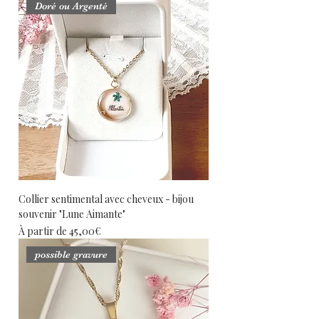
Doré ou Argenté
Collier sentimental avec cheveux - bijou
souvenir "Lune Aimante"
Prix promotionnel
À partir de
45,00€
possible gravure