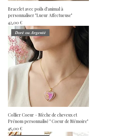
Bracelet avec poils d'animal à
personnaliser "Lueur Affectueuse"
Prix
42,00 €
Doré ou Argenté
Collier Coeur – Mèche de cheveux et
Prénom personnalisé " Coeur de Mémoire"
Prix
45,00 €