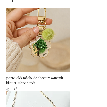
porte-clés mèche de cheveux souvenir -
bijou "Ombre Aimée"
Prix
45,00 €