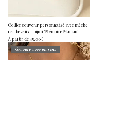
Collier souvenir personnalisé avec mèche
de cheveux – bijou "Mémoire Maman"
Prix promotionnel
À partir de
45,00€
Gravure avec ou sans
Collier personnalisé avec 2 mèches de