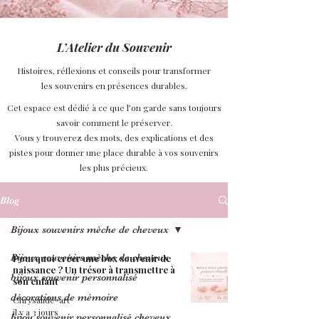
L’Atelier du Souvenir
Histoires, réflexions et conseils pour transformer
les souvenirs en présences durables.
Cet espace est dédié à ce que l’on garde sans toujours
savoir comment le préserver.
Vous y trouverez des mots, des explications et des
pistes pour donner une place durable à vos souvenirs
les plus précieux.
Blog
Bijoux souvenirs mèche de cheveux
Bijoux souvenirs mèche de cheveux
Pourquoi créer une box souvenir de
naissance ? Un trésor à transmettre à
bijoux souvenir personnalisé
son enfant
décorations de mémoire
Chrysalide-art
il y a 3 jours
bijou souvenir personnalisé cheveux