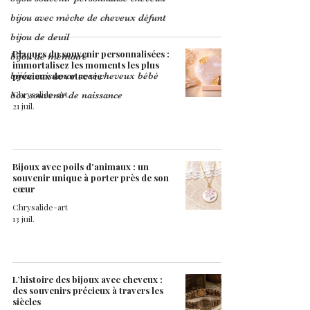
bijou avec mèche de cheveux défunt
bijou de deuil
Plaques du souvenir personnalisées :
bijou de mémoire
immortalisez les moments les plus
bijou naissance avec cheveux bébé
précieux de votre vie
Chrysalide-art
box souvenir de naissance
21 juil.
Bijoux avec poils d'animaux : un
souvenir unique à porter près de son
cœur
Chrysalide-art
13 juil.
L’histoire des bijoux avec cheveux :
des souvenirs précieux à travers les
siècles