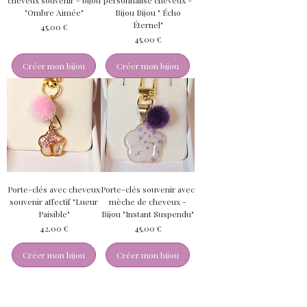
cheveux souvenir - bijou
personnalisé cheveux -
"Ombre Aimée"
Bijou Bijou " Écho
Éternel"
Prix
45,00 €
Prix
45,00 €
Créer mon bijou
Créer mon bijou
Porte-clés avec cheveux
Porte-clés souvenir avec
souvenir affectif "Lueur
mèche de cheveux -
Paisible"
Bijou "Instant Suspendu"
Prix
Prix
42,00 €
45,00 €
Créer mon bijou
Créer mon bijou