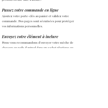
Passez votre commande en ligne
Ajoutez votre porte-clés au panier et validez votre
commande. Nos pages sont sécurisées pour protéger
vos informations personnelles.
Envoyez votre élément à inclure
Nous vous recommandons d'envoyer votre mèche de
cheveux ou poils d’animal dans un sachet plastique ou
papier d'aluminium en lettre suivie pour une meilleure
sécurité.
Réception et suivi
Nous réalisons votre porte-clés à la main avec soin.
Vous recevrez votre création dans les délais indiqués.
Chaque porte-clés est unique et conçu pour durer,
afin de préserver vos souvenirs précieux et les garder
toujours près de vous.