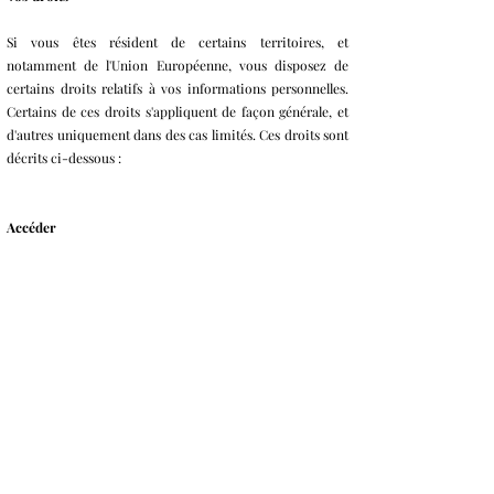
Si vous êtes résident de certains territoires, et
notamment de l'Union Européenne, vous disposez de
certains droits relatifs à vos informations personnelles.
Certains de ces droits s'appliquent de façon générale, et
d'autres uniquement dans des cas limités. Ces droits sont
décrits ci-dessous :
Accéder
Vous pouvez avoir le droit d'accéder aux informations
personnelles que nous détenons vous concernant et d'en
recevoir une copie en nous contactant. Vous trouverez
nos coordonnées plus bas.
Modifier, restreindre, supprimer
Vous pouvez également avoir le droit de modifier vos
informations personnelles, de restreindre nos utilisations