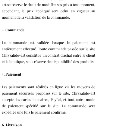
art se réserve le droit de modifier ses prix à tout moment,
cependant, le prix appliqué sera celui en vigueur au
moment de la validation de la commande.
4. Commande
La commande est validée lorsque le paiement est
entièrement effectué. Toute commande passée sur le site
Chrysalide-art constitue un contrat d'achat entre le client
et la boutique, sous réserve de disponibilité des produits.
5. Paiement
Les paiements sont réalisés en ligne via les moyens de
paiement sécurisés proposés sur le site. Chrysalide-art
accepte les cartes bancaires, PayPal, et tout autre mode
de paiement spécifié sur le site. La commande sera
expédiée une fois le paiement confirmé.
6. Livraison