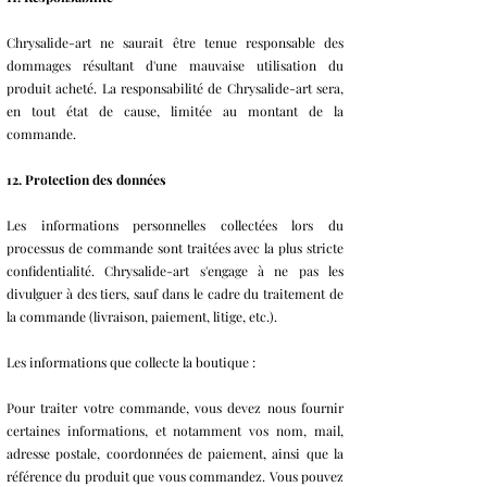
Chrysalide-art ne saurait être tenue responsable des
dommages résultant d'une mauvaise utilisation du
produit acheté. La responsabilité de Chrysalide-art sera,
en tout état de cause, limitée au montant de la
commande.
12. Protection des données
Les informations personnelles collectées lors du
processus de commande sont traitées avec la plus stricte
confidentialité. Chrysalide-art s'engage à ne pas les
divulguer à des tiers, sauf dans le cadre du traitement de
la commande (livraison, paiement, litige, etc.).
Les informations que collecte la boutique :
Pour traiter votre commande, vous devez nous fournir
certaines informations, et notamment vos nom, mail,
adresse postale, coordonnées de paiement, ainsi que la
référence du produit que vous commandez. Vous pouvez