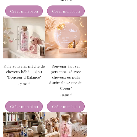
Créer mon bijou
Créer mon bijou
Fiole souvenir mèche de
Souvenir à poser
cheveux bébé - Bijou
personnalisé avec
"Douceur d'Enfance"
cheveux ou poils
d'animal "L'Astre du
Prix
47,00 €
Coeur"
Prix
49,90 €
Créer mon bijou
Créer mon bijou