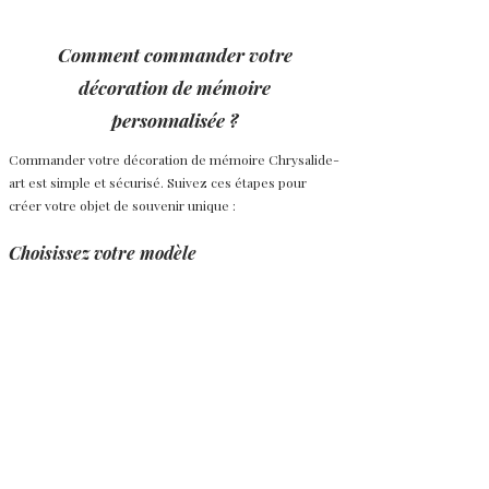
Comment commander votre
décoration de mémoire
personnalisée ?
Commander votre décoration de mémoire Chrysalide-
art est simple et sécurisé. Suivez ces étapes pour
créer votre objet de souvenir unique :
Choisissez votre modèle
Sélectionnez le type de décoration de mémoire qui
correspond à votre souvenir.
Personnalisez votre création
Indiquez si vous souhaitez intégrer une mèche de
cheveux, des poils d’animal ou un autre élément
symbolique. Vous pouvez également préciser un
prénom, un texte ou une date à inclure.