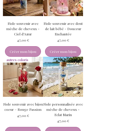
Fiole souvenir avec
Fiole souvenir avec dent
mèche de cheveux -
de lait bébé - Douceur
Ciel d'Azur
Enchantée
Prix
Prix
47,00 €
47,00 €
Créer mon bijou
Créer mon bijou
autres coloris
Fiole souvenir avec bijou
Fiole personnalisée avec
coeur – Rouge Passion
mèche de cheveux -
Eclat Marin
Prix
47,00 €
Prix
47,00 €