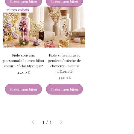
Créer mon bijou
Créer mon bijou
autres coloris
Fiole souvenir
Fiole souvenir avec
personnalisée avec bijou
pendentif mèche de
coeur - "Éclat Mystique"
cheveux - Goutte
d'Eternité
Prix
47,00 €
Prix
47,00 €
Créer mon bijou
Créer mon bijou
1
/
1