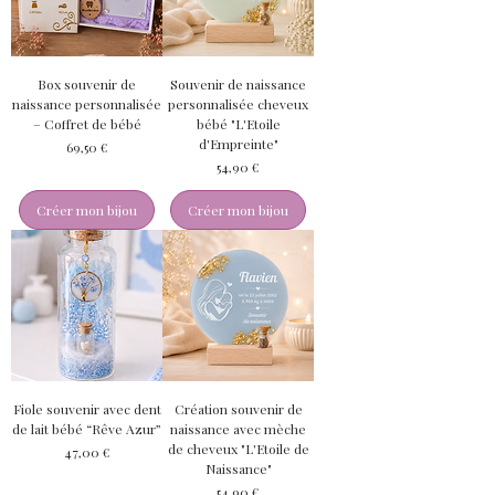
Box souvenir de
Souvenir de naissance
naissance personnalisée
personnalisée cheveux
– Coffret de bébé
bébé "L'Etoile
d'Empreinte"
Prix
69,50 €
Prix
54,90 €
Créer mon bijou
Créer mon bijou
Fiole souvenir avec dent
Création souvenir de
de lait bébé “Rêve Azur”
naissance avec mèche
de cheveux "L'Etoile de
Prix
47,00 €
Naissance"
Prix
54,90 €