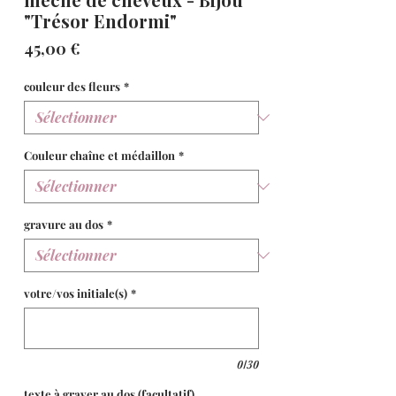
"Trésor Endormi"
Prix
45,00 €
couleur des fleurs
*
Couleur chaîne et médaillon
*
gravure au dos
*
votre/vos initiale(s)
*
0/30
texte à graver au dos (facultatif)