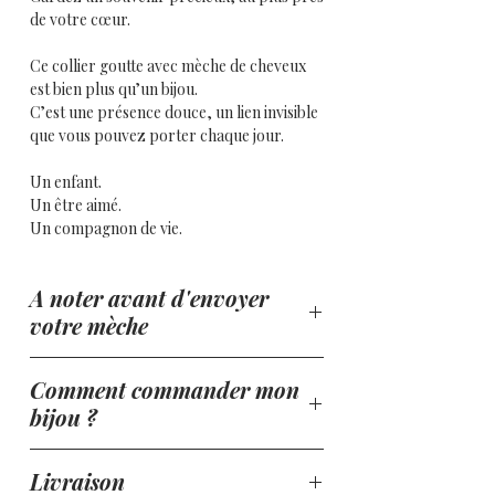
de votre cœur.
Ce collier goutte avec mèche de cheveux
est bien plus qu’un bijou.
C’est une présence douce, un lien invisible
que vous pouvez porter chaque jour.
Un enfant.
Un être aimé.
Un compagnon de vie.
Ce pendentif délicat capture ce lien unique
A noter avant d'envoyer
pour qu’il ne vous quitte jamais.
votre mèche
À la fois discret et profondément
symbolique, il devient un repère, un
Chaque création étant unique, il est
Comment commander mon
apaisement, une force.
important de noter que les cheveux blancs
bijou ?
ou très clairs peuvent apparaître
Pourquoi vous allez l’adorer
transparents ou très discrets dans la
Comment commander votre bijou
résine.
Livraison
✔ Intègre une mèche de cheveux ou des
souvenir personnalisé