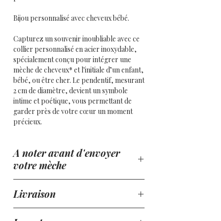
Bijou personnalisé avec cheveux bébé.
Capturez un souvenir inoubliable avec ce
collier personnalisé en acier inoxydable,
spécialement conçu pour intégrer une
mèche de cheveux* et l'initiale d’un enfant,
bébé, ou être cher. Le pendentif, mesurant
2 cm de diamètre, devient un symbole
intime et poétique, vous permettant de
garder près de votre cœur un moment
précieux.
* A noter que les cheveux blancs ne se
A noter avant d'envoyer
verront pas ou très peu, ils deviendront
transparent.
votre mèche
Personnalisable, vous pouvez ajouter
Chaque création étant unique, il est
Livraison
l'initiale de votre choix pour rendre ce
important de noter que les cheveux ou
bijou encore plus unique. Le fond
poils d'animal blancs ou très clairs peuvent
Livraison :
transparent du pendentif est pensé pour
apparaître transparents ou très discrets