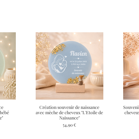
ce
Création souvenir de naissance
Aperçu rapide
Souveni
 bébé
avec mèche de cheveux "L'Etoile de
cheveux
e"
Naissance"
Prix
54,90 €