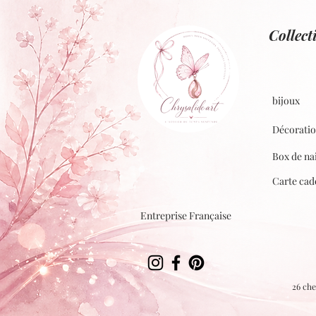
Collect
bijoux
Décorati
Box de na
Carte cad
Entreprise Française
26 che