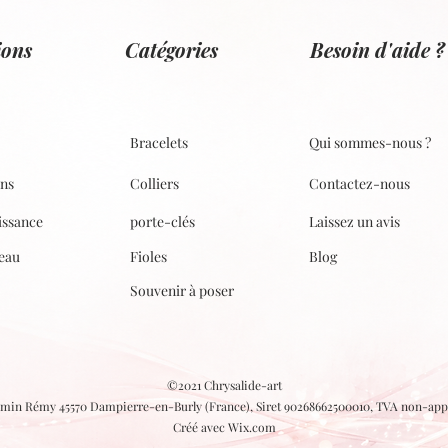
ions
Catégories
Besoin d'aide ?
Bracelets
Qui sommes-nous ?
ons
Colliers
Contactez-nous
issance
porte-clés
Laissez un avis
eau
Fioles
Blog
Souvenir à poser
©2021 Chrysalide-art
min Rémy 45570 Dampierre-en-Burly (France), Siret 90268662500010, TVA non-app
Créé avec Wix.com