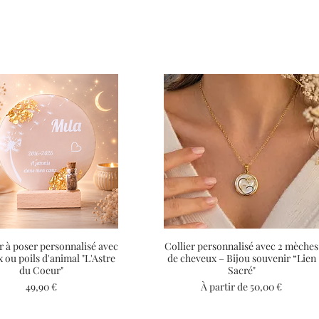
r à poser personnalisé avec
Aperçu rapide
Collier personnalisé avec 2 mèches
Aperçu rapide
 ou poils d'animal "L'Astre
de cheveux – Bijou souvenir “Lien
du Coeur"
Sacré"
Prix
Prix promotionnel
49,90 €
À partir de
50,00 €