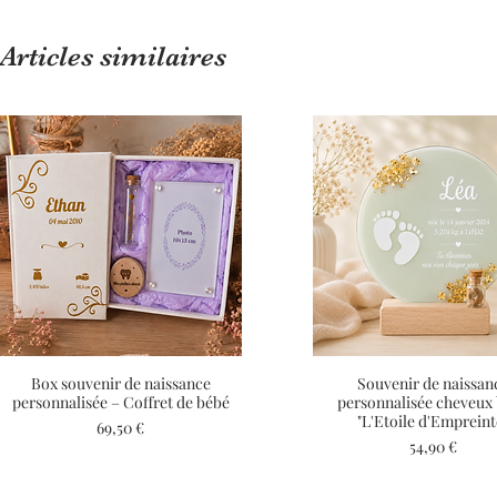
Articles similaires
Box souvenir de naissance
Aperçu rapide
Souvenir de naissan
Aperçu rapide
personnalisée – Coffret de bébé
personnalisée cheveux
"L'Etoile d'Empreint
Prix
69,50 €
Prix
54,90 €