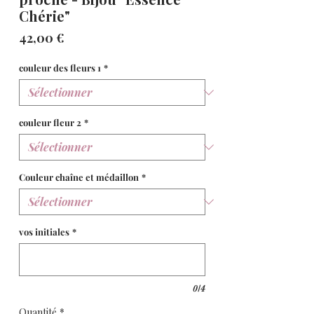
Chérie"
Prix
42,00 €
couleur des fleurs 1
*
couleur fleur 2
*
Couleur chaîne et médaillon
*
vos initiales
*
0/4
Quantité
*