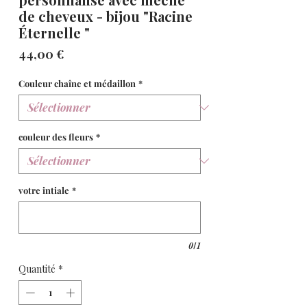
de cheveux - bijou "Racine
Éternelle "
Prix
44,00 €
Couleur chaîne et médaillon
*
couleur des fleurs
*
votre intiale
*
0/1
Quantité
*